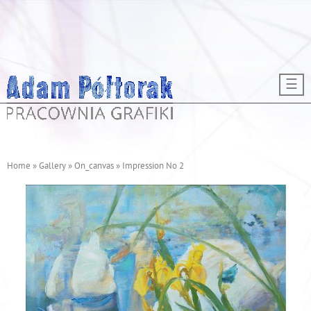
Skip to main content
☰
Home
»
Gallery
»
On_canvas
»
Impression No 2
Y
o
u
a
r