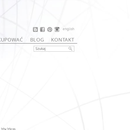
english
 KUPOWAĆ
BLOG
KONTAKT
u: 20x20cm