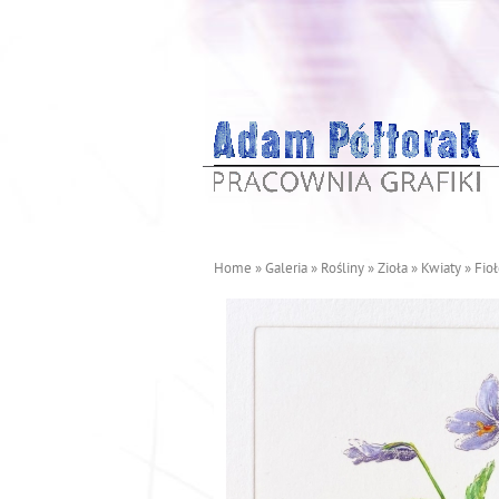
Home
»
Galeria
»
Rośliny
»
Zioła
»
Kwiaty
»
Fio
J
e
s
t
e