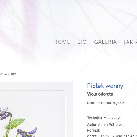
Przejdź do treści
HOME
BIO
GALERIA
JAK
łek wonny
Fiołek wonny
Viola odorata
Numer produktu:
zk_0006
Technika:
Miedzioryt
Autor:
Adam Półtorak
Format:
obrazu: 13,3x13,2cm papier