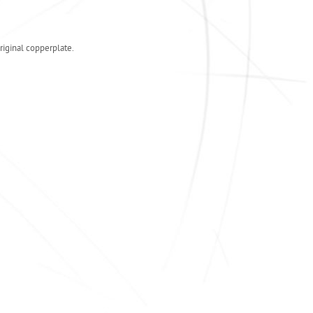
riginal copperplate.