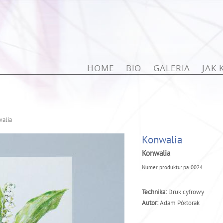
Przejdź do treści
HOME
BIO
GALERIA
JAK
alia
Konwalia
Konwalia
Numer produktu:
pa_0024
Technika:
Druk cyfrowy
Autor:
Adam Półtorak