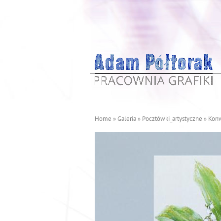
Home
»
Galeria
»
Pocztówki_artystyczne
»
Konw
J
e
s
t
e