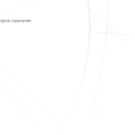
riginal copperplate.