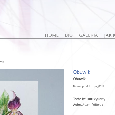
Przejdź do treści
HOME
BIO
GALERIA
JAK
wik
Obuwik
Obuwik
Numer produktu:
pa_0017
Technika:
Druk cyfrowy
Autor:
Adam Półtorak