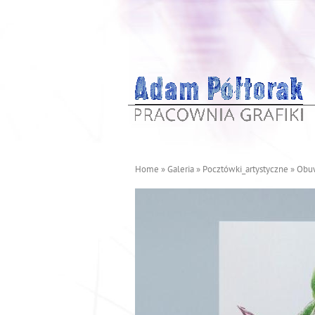
Home
»
Galeria
»
Pocztówki_artystyczne
»
Obu
J
e
s
t
e