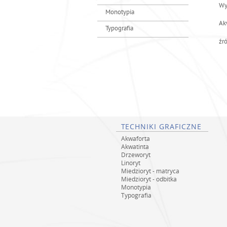
Wy
a
Monotypia
j
Ak
Typografia
źr
TECHNIKI GRAFICZNE
Akwaforta
Akwatinta
Drzeworyt
Linoryt
Miedzioryt - matryca
Miedzioryt - odbitka
Monotypia
Typografia