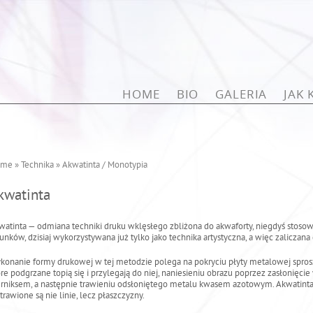
Przejdź do treści
HOME
BIO
GALERIA
JAK
ome
»
Technika
»
Akwatinta / Monotypia
kwatinta
watinta — odmiana techniki druku wklęsłego zbliżona do akwaforty, niegdyś stoso
sunków, dzisiaj wykorzystywana już tylko jako technika artystyczna, a więc zaliczana 
konanie formy drukowej w tej metodzie polega na pokryciu płyty metalowej spros
óre podgrzane topią się i przylegają do niej, naniesieniu obrazu poprzez zasłonię
rniksem, a następnie trawieniu odsłoniętego metalu kwasem azotowym. Akwatinta 
trawione są nie linie, lecz płaszczyzny.