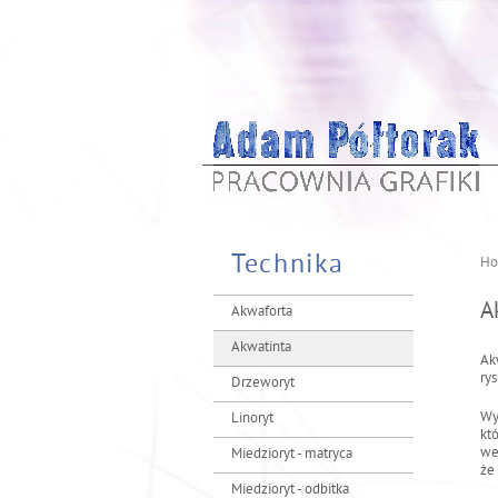
Technika
H
J
e
A
Akwaforta
s
Akwatinta
t
Ak
ry
Drzeworyt
e
ś
Wy
Linoryt
kt
t
we
Miedzioryt - matryca
u
że 
Miedzioryt - odbitka
t