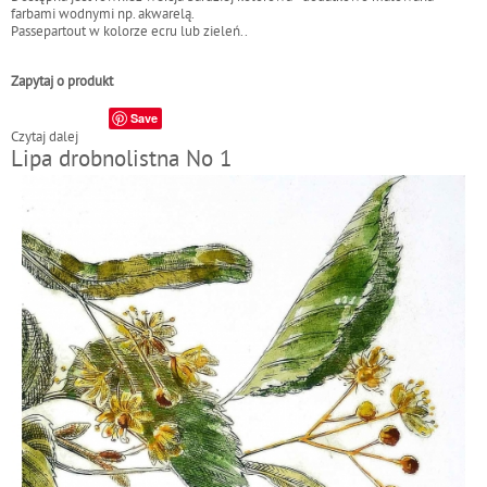
farbami wodnymi np. akwarelą.
Passepartout w kolorze ecru lub zieleń..
Zapytaj o produkt
Save
Czytaj dalej
w
Lipa drobnolistna No 1
p
i
s
L
a
w
e
n
d
a
N
o
2