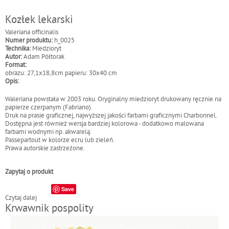
Kozłek lekarski
Valeriana officinalis
Numer produktu:
h_0025
Technika:
Miedzioryt
Autor:
Adam Półtorak
Format:
obrazu: 27,1x18,8cm papieru: 30x40 cm
Opis:
Waleriana powstała w 2003 roku. Oryginalny miedzioryt drukowany ręcznie na
papierze czerpanym (Fabriano).
Druk na prasie graficznej, najwyższej jakości farbami graficznymi Charbonnel.
Dostępna jest również wersja bardziej kolorowa - dodatkowo malowana
farbami wodnymi np. akwarelą.
Passepartout w kolorze ecru lub zieleń.
Prawa autorskie zastrzeżone.
Zapytaj o produkt
Save
Czytaj dalej
w
Krwawnik pospolity
p
i
s