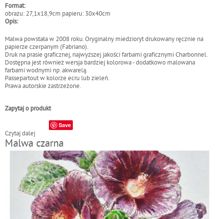
Format:
obrazu: 27,1x18,9cm papieru: 30x40cm
Opis:
Malwa powstała w 2008 roku. Oryginalny miedzioryt drukowany ręcznie na
papierze czerpanym (Fabriano).
Druk na prasie graficznej, najwyższej jakości farbami graficznymi Charbonnel.
Dostępna jest również wersja bardziej kolorowa - dodatkowo malowana
farbami wodnymi np. akwarelą.
Passepartout w kolorze ecru lub zieleń.
Prawa autorskie zastrzeżone.
Zapytaj o produkt
Save
Czytaj dalej
w
Malwa czarna
p
i
s
M
a
l
w
a