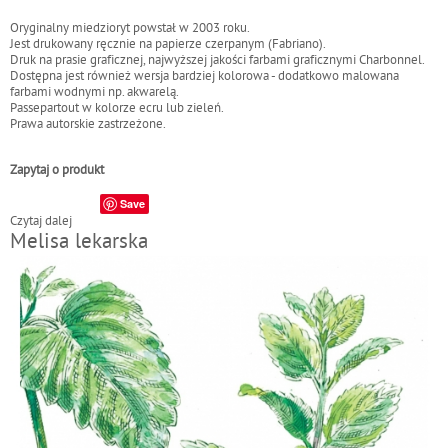
Oryginalny miedzioryt powstał w 2003 roku.
Jest drukowany ręcznie na papierze czerpanym (Fabriano).
Druk na prasie graficznej, najwyższej jakości farbami graficznymi Charbonnel.
Dostępna jest również wersja bardziej kolorowa - dodatkowo malowana
farbami wodnymi np. akwarelą.
Passepartout w kolorze ecru lub zieleń.
Prawa autorskie zastrzeżone.
Zapytaj o produkt
Save
Czytaj dalej
w
Melisa lekarska
p
i
s
M
ę
c
z
e
n
n
i
c
a
c