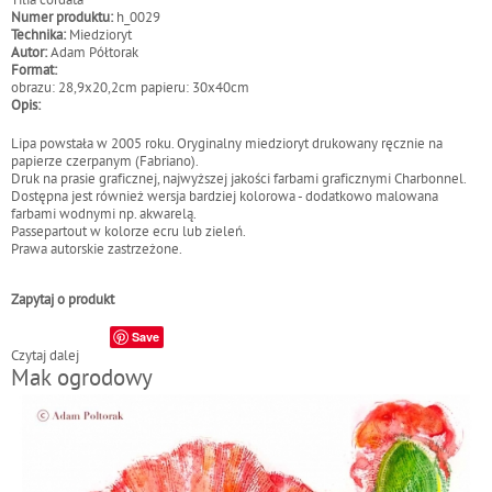
Tilia cordata
Numer produktu:
h_0029
Technika:
Miedzioryt
Autor:
Adam Półtorak
Format:
obrazu: 28,9x20,2cm papieru: 30x40cm
Opis:
Lipa powstała w 2005 roku. Oryginalny miedzioryt drukowany ręcznie na
papierze czerpanym (Fabriano).
Druk na prasie graficznej, najwyższej jakości farbami graficznymi Charbonnel.
Dostępna jest również wersja bardziej kolorowa - dodatkowo malowana
farbami wodnymi np. akwarelą.
Passepartout w kolorze ecru lub zieleń.
Prawa autorskie zastrzeżone.
Zapytaj o produkt
Save
Czytaj dalej
w
Mak ogrodowy
p
i
s
L
i
p
a