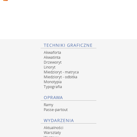
e
r
l
o
i
s
n
a
y
l
e
k
a
TECHNIKI GRAFICZNE
r
s
Akwaforta
k
Akwatinta
a
Drzeworyt
Linoryt
Miedzioryt - matryca
Miedzioryt - odbitka
Monotypia
Typografia
OPRAWA
Ramy
Passe-partout
WYDARZENIA
Aktualności
Warsztaty