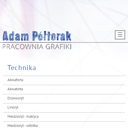
Przejdź do treści
☰
Technika
Akwaforta
Akwatinta
Drzeworyt
Linoryt
Miedzioryt - matryca
Miedzioryt - odbitka