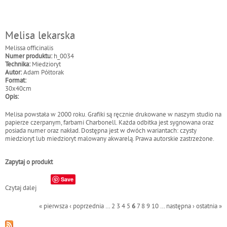
Melisa lekarska
Melissa officinalis
Numer produktu:
h_0034
Technika:
Miedzioryt
Autor:
Adam Półtorak
Format:
30x40cm
Opis:
Melisa powstała w 2000 roku. Grafiki są ręcznie drukowane w naszym studio na
papierze czerpanym, farbami Charbonell. Każda odbitka jest sygnowana oraz
posiada numer oraz nakład. Dostępna jest w dwóch wariantach: czysty
miedzioryt lub miedzioryt malowany akwarelą. Prawa autorskie zastrzeżone.
Zapytaj o produkt
Save
Czytaj dalej
w
p
i
S
« pierwsza
‹ poprzednia
…
2
3
4
5
6
7
8
9
10
…
następna ›
ostatnia »
s
t
M