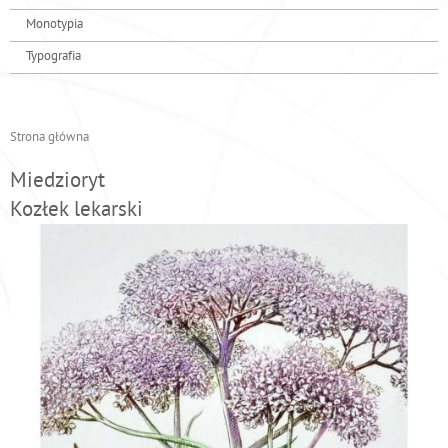
Monotypia
Typografia
Strona główna
J
e
Miedzioryt
s
Kozłek lekarski
t
e
ś
t
u
t
a
j