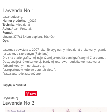
y
Lawenda No 1
Lavandula ang.
Numer produktu:
h_0027
Technika:
Miedzioryt
Autor:
Adam Półtorak
Format:
obrazu: 27,7x19,4cm papieru: 30x40cm
Opis:
Lawenda powstała w 2007 roku. To oryginalny miedzioryt drukowany ręcznie
na papierze czerpanym (Fabriano).
Druk na prasie graficznej, najwyższej jakości farbami graficznymi Charbonnel.
Dostępna jest również wersja bardziej kolorowa - dodatkowo malowana
farbami wodnymi np. akwarelą.
Passepartout w kolorze ecru lub zieleń.
Prawa autorskie zastrzeżone.
Zapytaj o produkt
Save
Czytaj dalej
w
Lawenda No 2
p
i
s