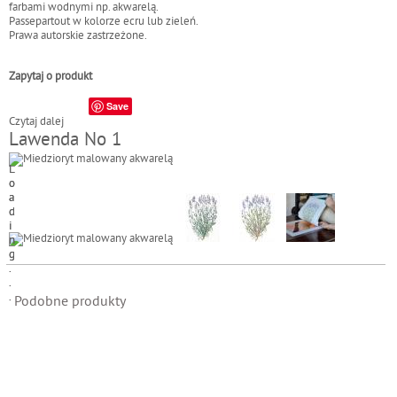
farbami wodnymi np. akwarelą.
Passepartout w kolorze ecru lub zieleń.
Prawa autorskie zastrzeżone.
Zapytaj o produkt
Save
Czytaj dalej
w
Lawenda No 1
p
i
s
L
L
K
o
o
r
a
a
w
d
d
a
i
i
w
n
n
n
g
g
i
.
.
k
.
.
p
.
.
Podobne produkty
o
s
p
o
l
i
t