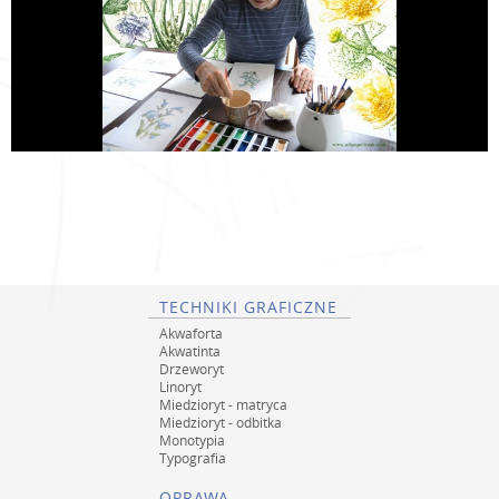
TECHNIKI GRAFICZNE
Akwaforta
Akwatinta
Drzeworyt
Linoryt
Miedzioryt - matryca
Miedzioryt - odbitka
Monotypia
Typografia
OPRAWA