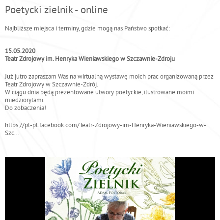
e
Poetycki zielnik - online
s
Najbliższe miejsca i terminy, gdzie mogą nas Państwo spotkać:
t
e
15.05.2020
ś
Teatr Zdrojowy im. Henryka Wieniawskiego w Szczawnie-Zdroju
t
Już jutro zapraszam Was na wirtualną wystawę moich prac organizowaną przez
u
Teatr Zdrojowy w Szczawnie-Zdrój.
t
W ciągu dnia będą prezentowane utwory poetyckie, ilustrowane moimi
miedziorytami.
a
Do zobaczenia!
j
https://pl-pl.facebook.com/Teatr-Zdrojowy-im-Henryka-Wieniawskiego-w-
Szc...