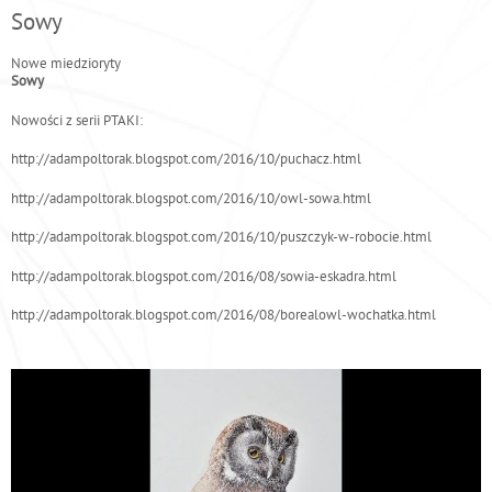
e
Sowy
s
Nowe miedzioryty
t
Sowy
e
Nowości z serii PTAKI:
ś
t
http://adampoltorak.blogspot.com/2016/10/puchacz.html
u
http://adampoltorak.blogspot.com/2016/10/owl-sowa.html
t
a
http://adampoltorak.blogspot.com/2016/10/puszczyk-w-robocie.html
j
http://adampoltorak.blogspot.com/2016/08/sowia-eskadra.html
http://adampoltorak.blogspot.com/2016/08/borealowl-wochatka.html