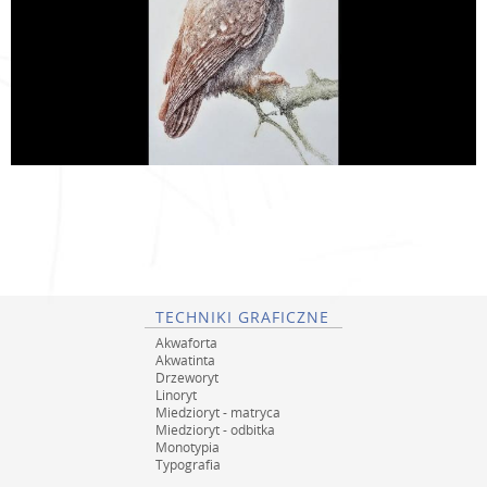
TECHNIKI GRAFICZNE
Akwaforta
Akwatinta
Drzeworyt
Linoryt
Miedzioryt - matryca
Miedzioryt - odbitka
Monotypia
Typografia